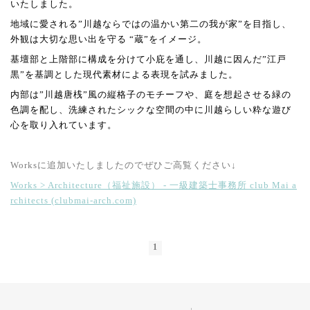
いたしました。
地域に愛される
”
川越ならではの温かい第二の我が家
”
を目指し、
外観は大切な思い出を守る “蔵”をイメージ。
基壇部と上階部に構成を分けて小庇を通し、川越に因んだ
”
江戸
黒
”
を基調とした現代素材による表現を試みました。
内部は
”
川越唐桟
”
風の縦格子のモチーフや、庭を想起させる緑の
色調を配し、洗練されたシックな空間の中に川越らしい粋な遊び
心を取り入れています。
Worksに追加いたしましたのでぜひご高覧ください↓
Works > Architecture（福祉施設） - 一級建築士事務所 club Mai a
rchitects (clubmai-arch.com)
1