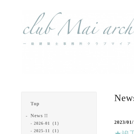
News
Top
News !!
2023/01/
2026-01（1）
2025-11（1）
★竣工