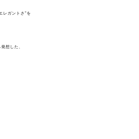
エレガントさ"を
ら発想した、